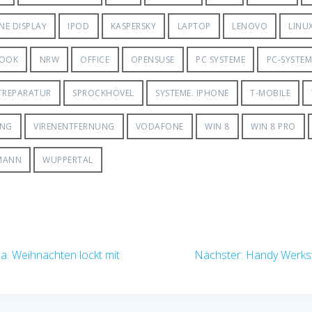
NE DISPLAY
IPOD
KASPERSKY
LAPTOP
LENOVO
LINU
OOK
NRW
OFFICE
OPENSUSE
PC SYSTEME
PC-SYSTE
TREPARATUR
SPROCKHÖVEL
SYSTEME. IPHONE
T-MOBILE
UNG
VIRENENTFERNUNG
VODAFONE
WIN 8
WIN 8 PRO
MANN
WUPPERTAL
Nächster
. Weihnachten lockt mit
Nächster:
Handy Werksta
Beitrag: