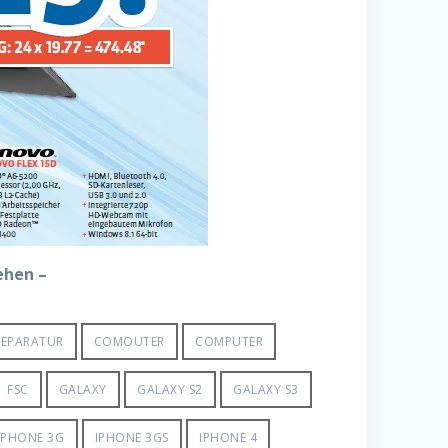
ehen –
EPARATUR
COMOUTER
COMPUTER
FSC
GALAXY
GALAXY S2
GALAXY S3
IPHONE 3G
IPHONE 3GS
IPHONE 4