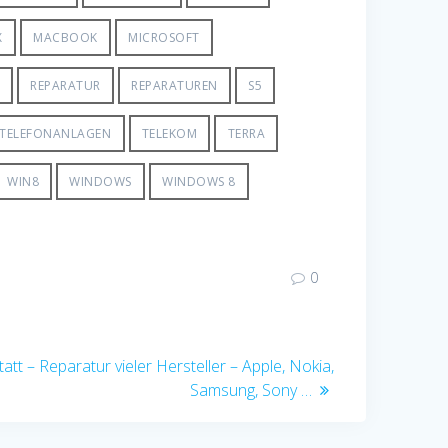
X
MACBOOK
MICROSOFT
M
REPARATUR
REPARATUREN
S5
TELEFONANLAGEN
TELEKOM
TERRA
WIN8
WINDOWS
WINDOWS 8
0
tt – Reparatur vieler Hersteller – Apple, Nokia,
Samsung, Sony …