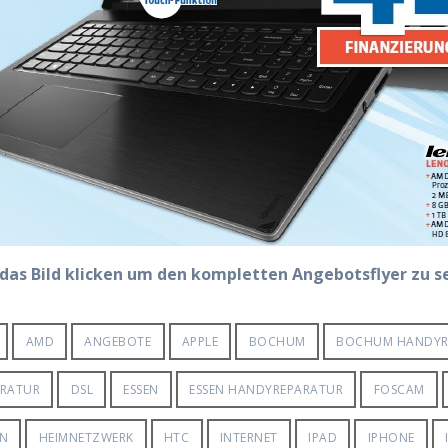
 das Bild klicken um den kompletten Angebotsflyer zu s
AMD
ANGEBOTE
APPLE
BOCHUM
BOCHUM HANDYR
ARATUR
DSL
ESSEN
ESSEN HANDYREPARATUR
FOSCAM
EN
HEIMNETZWERK
HTC
INTERNET
IPAD
IPHONE