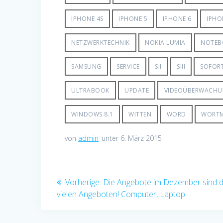
IPHONE 4S
IPHONE 5
IPHONE 6
IPHO
NETZWERKTECHNIK
NOKIA LUMIA
NOTEB
SAMSUNG
SERVICE
SII
SIII
SOFOR
ULTRABOOK
UPDATE
VIDEOÜBERWACH
WINDOWS 8.1
WITTEN
WORD
WORT
von
admin
unter 6. März 2015
Beitragsnavigation
Vorheriger
Vorherige:
Die Angebote im Dezember sind da
Beitrag:
vielen Angeboten! Computer, Laptop…