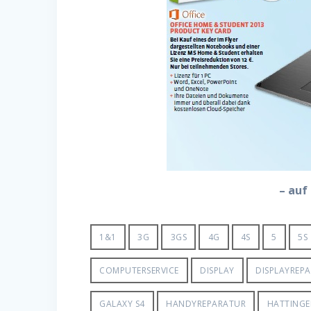
– auf
1&1
3G
3GS
4G
4S
5
5S
COMPUTERSERVICE
DISPLAY
DISPLAYREP
GALAXY S4
HANDYREPARATUR
HATTING