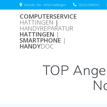
Zum
Kreisstr. 33a - 45525 Hattingen
02324 3449161
Inhalt
springen
COMPUTERSERVICE
HATTINGEN
|
HANDYREPARATUR
HATTINGEN
|
SMARTPHONE
|
HANDY
DOC
TOP Angeb
No