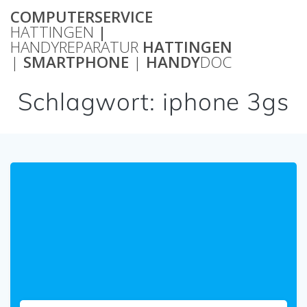
Zum
COMPUTERSERVICE
Inhalt
HATTINGEN
|
springen
HANDYREPARATUR
HATTINGEN
|
SMARTPHONE
|
HANDY
DOC
Schlagwort:
iphone 3gs