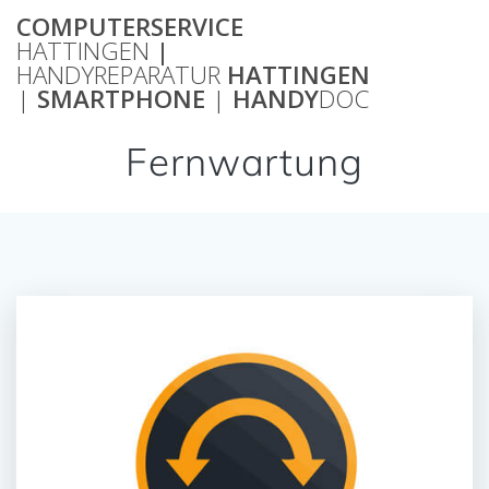
Zum
COMPUTERSERVICE
Inhalt
HATTINGEN
|
springen
HANDYREPARATUR
HATTINGEN
|
SMARTPHONE
|
HANDY
DOC
Fernwartung