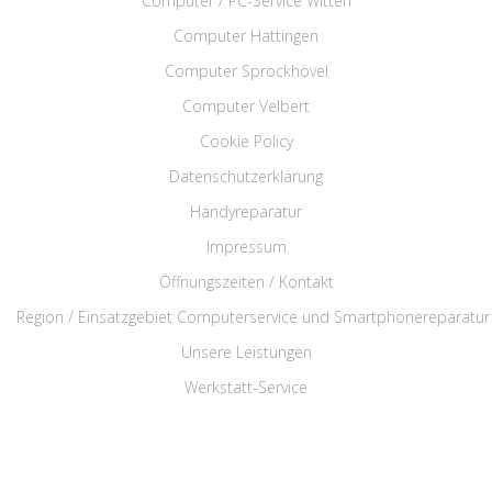
Computer / PC-Service Witten
Computer Hattingen
Computer Sprockhövel
Computer Velbert
Cookie Policy
Datenschutzerklärung
Handyreparatur
Impressum
Öffnungszeiten / Kontakt
Region / Einsatzgebiet Computerservice und Smartphonereparatur
Unsere Leistungen
Werkstatt-Service
Rufen Sie uns an: 02324 3449161