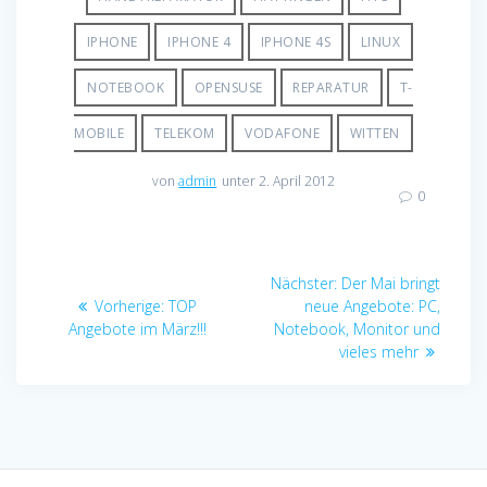
IPHONE
IPHONE 4
IPHONE 4S
LINUX
NOTEBOOK
OPENSUSE
REPARATUR
T-
MOBILE
TELEKOM
VODAFONE
WITTEN
von
admin
unter 2. April 2012
0
Beitragsnavigation
Nächster
Nächster:
Der Mai bringt
Vorheriger
Beitrag:
Vorherige:
TOP
neue Angebote: PC,
Beitrag:
Angebote im März!!!
Notebook, Monitor und
vieles mehr