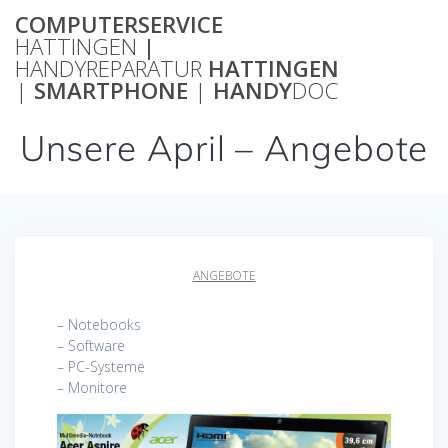
Zum
COMPUTERSERVICE
Inhalt
HATTINGEN
|
springen
HANDYREPARATUR
HATTINGEN
|
SMARTPHONE
|
HANDY
DOC
Unsere April – Angebote
ANGEBOTE
– Notebooks
– Software
– PC-Systeme
– Monitore