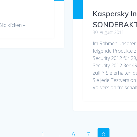
Kaspersky In
SONDERAKTI
ld klicken –
30. August 2011
Im Rahmen unserer 
folgende Produkte z
Security 2012 für 29
Security 2012 3er 49
zu!!! * Sie erhalten
Sie jede Testversion
Vollversion freischal
Seite
Seite
Seite
Seite
1
…
6
7
8