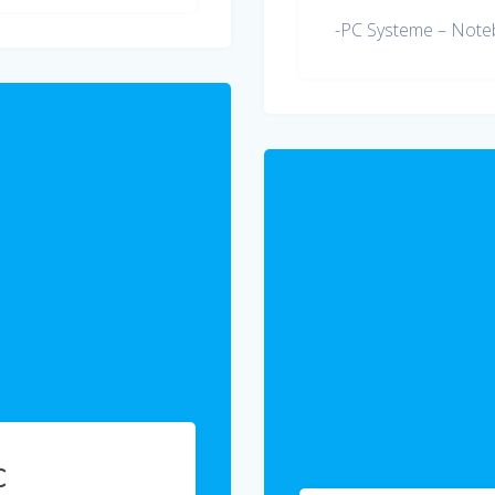
-PC Systeme – Note
C