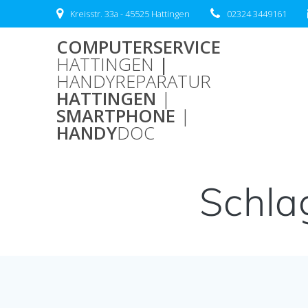
Zum
Kreisstr. 33a - 45525 Hattingen
02324 3449161
Inhalt
springen
COMPUTERSERVICE
HATTINGEN
|
HANDYREPARATUR
HATTINGEN
|
SMARTPHONE
|
HANDY
DOC
Schla