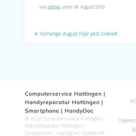
von
admin
unter 24. August 2010
Beitragsnavigation
Vorheriger
Vorherige:
August Flyer jetzt Online!!!
Beitrag:
Computerservice Hattingen |
A
Handyreparatur Hattingen |
Smartphone | HandyDoc
© 2026 Computerservice Hattingen |
Datensc
Handyreparatur Hattingen |
R
Smartphone | HandyDoc. Erstellt mit