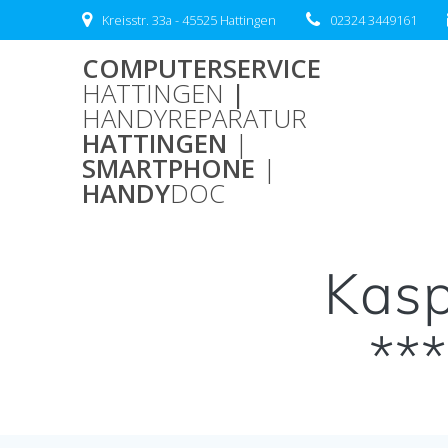
Zum
Kreisstr. 33a - 45525 Hattingen
02324 3449161
Inhalt
springen
COMPUTERSERVICE
HATTINGEN
|
HANDYREPARATUR
HATTINGEN
|
SMARTPHONE
|
HANDY
DOC
Kasp
**