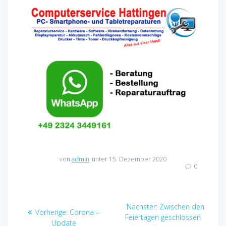
von
admin
unter 15. Dezember 2020
0
Beitragsnavigation
Nächster
Nächster:
Zwischen den
Vorheriger
Vorherige:
Corona –
Beitrag:
Feiertagen geschlossen
Beitrag:
Update