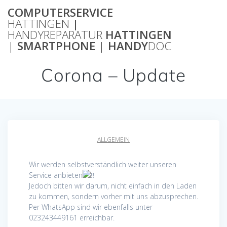
Zum
COMPUTERSERVICE
Inhalt
HATTINGEN
|
springen
HANDYREPARATUR
HATTINGEN
|
SMARTPHONE
|
HANDY
DOC
Corona – Update
ALLGEMEIN
Wir werden selbstverständlich weiter unseren
Service anbieten
Jedoch bitten wir darum, nicht einfach in den Laden
zu kommen, sondern vorher mit uns abzusprechen.
Per WhatsApp sind wir ebenfalls unter
023243449161 erreichbar.