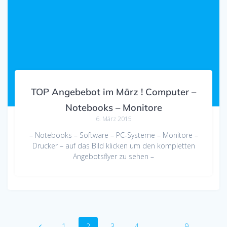
TOP Angebebot im März ! Computer –
Notebooks – Monitore
6. März 2015
– Notebooks – Software – PC-Systeme – Monitore –
Drucker – auf das Bild klicken um den kompletten
Angebotsflyer zu sehen –
Beitragsnavigation
Seite
Seite
Seite
Seite
Seite
1
2
3
4
…
9