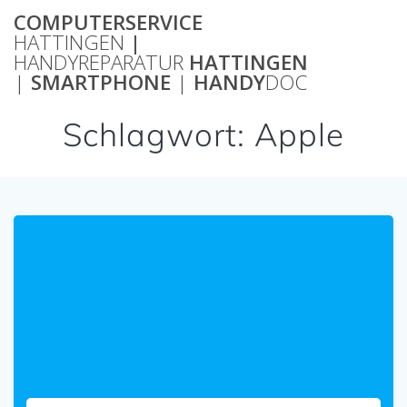
Zum
COMPUTERSERVICE
Inhalt
HATTINGEN
|
springen
HANDYREPARATUR
HATTINGEN
|
SMARTPHONE
|
HANDY
DOC
Schlagwort:
Apple